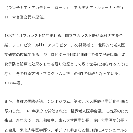
（ランチミア・アカデミー、ローマ）、アカデミア・ルメーナ・ディ・
ローマ名誉会員を歴任。
1897年1月ブカレストに生まれる。国立ブカレスト医科薬科大学を卒
業。ジェロビタールH3、アスラビタールの発明者で、世界的な老人医
学研究の権威である。ジェロビタールH3は1956年の論文発表以降、老
化予防と治療に効果をもつ若返り治療として広く世界に知られるように
なり、その投薬方法・プログラムは博士の4件の特許となっている。
1988年没。
また、各種の国際会議、シンポジウム、講演、老人医療科学活動全般に
尽力した。1977年東京で開催された「世界老人医学会議」に出席のため
来日、厚生大臣、東京都知事、東京大学医学部長、慶応大学医学部長ら
と会見、東北大学医学部シンポジウム参加など精力的にスケジュールを