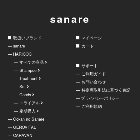
sanare
取扱いブランド
マイページ
― sanare
カート
― HARICOC
― すべての商品
サポート
― Shampoo
― ご利用ガイド
― Treatment
― お問い合わせ
― Set
― 特定商取引法に基づく表記
― Goods
― プライバシーポリシー
― トライアル
― ご利用規約
― 定期購入
― Gokan no Sanare
― GEROVITAL
― CARAVAN