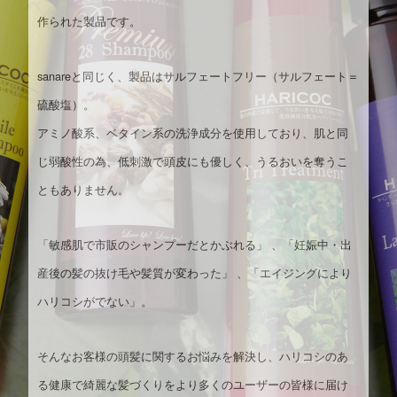
作られた製品です。
sanareと同じく、製品はサルフェートフリー（サルフェート＝
硫酸塩）。
アミノ酸系、ベタイン系の洗浄成分を使用しており、肌と同
じ弱酸性の為、低刺激で頭皮にも優しく、うるおいを奪うこ
ともありません。
「敏感肌で市販のシャンプーだとかぶれる」 、「妊娠中・出
産後の髪の抜け毛や髪質が変わった」 、「エイジングにより
ハリコシがでない」。
そんなお客様の頭髪に関するお悩みを解決し、ハリコシのあ
る健康で綺麗な髪づくりをより多くのユーザーの皆様に届け